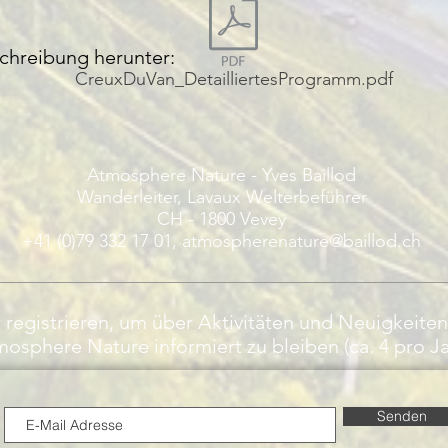
schreibung herunter:
CreuxDuVan_DetailliertesProgramm.pdf
Atmosphere Nature - Yves Baillod
Wanderleiter, Lavaux Welterbeführer
CH - 1800 Vevey
+41 (0)79 332 17 01,
atmospherenature@baillod.ch
 registrieren, um über Aktivitäten und Neuigkeite
osphere Nature informiert zu bleiben (ca. 4 pro Ja
Senden