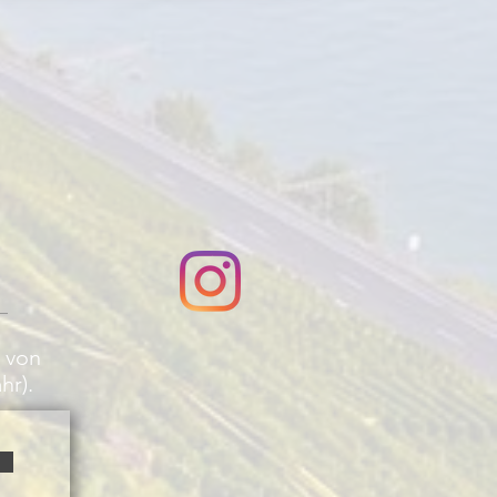
n von
hr).