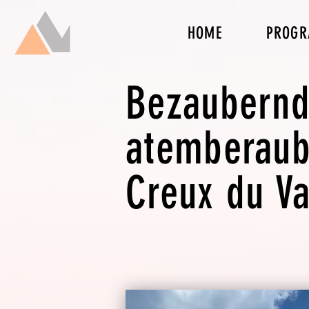
HOME
PROG
Bezaubernde
atemberaub
Creux du V