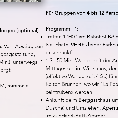
Für Gruppen von 4 bis 12 Pers
Programm T1:
orgen (optional)
Treffen 10H00 am Bahnhof Bôle
Neuchâtel 9H50; kleiner Parkpl
du Van, Abstieg zum
beschränkt)
agesgestaltung,
1 St. 50 Min. Wanderzeit der A
Min.); unterwegs
Mittagessen im Wirtshaus; der
sorgt
(effektive Wanderzeit 4 St.) f
Kalten Brunnen, wo wir "La Fe
KM, minimale
«eintrüben» werden
Ankunft beim Berggasthaus um
Dusche) und Umziehen, Aperit
im 2- oder 4-Bett-Zimmer