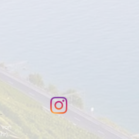
n von
hr).