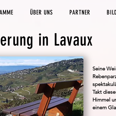
RAMME
ÜBER UNS
PARTNER
BIL
erung in Lavaux
Seine Wei
Rebenparz
spektakul
Takt dies
Himmel un
einem Gla