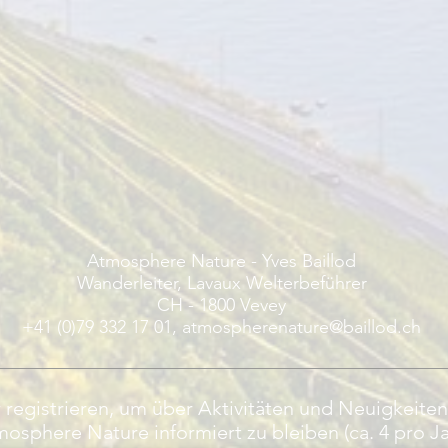
Atmosphere Nature - Yves Baillod
Wanderleiter, Lavaux Welterbeführer
CH - 1800 Vevey
+41 (0)79 332 17 01,
atmospherenature@baillod.ch
 registrieren, um über Aktivitäten und Neuigkeite
osphere Nature informiert zu bleiben (ca. 4 pro Ja