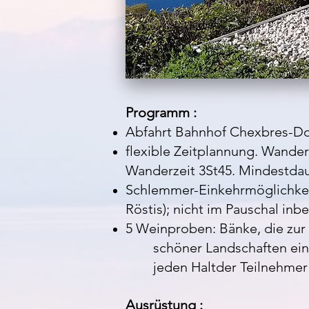
Programm :
Abfahrt Bahnhof Chexbres-Dor
flexible Zeitplannung. Wande
Wanderzeit 3St45. Mindestdaue
Schlemmer-Einkehrmöglichkeit
Röstis); nicht im Pauschal inbe
5 Weinproben: Bänke, die zur
schöner
Landschaften einl
jeden
Haltder Teilnehmer
Ausrüstung :